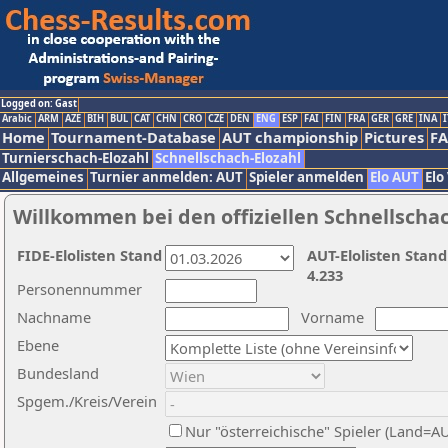
Logged on: Gast
Arabic
ARM
AZE
BIH
BUL
CAT
CHN
CRO
CZE
DEN
ENG
ESP
FAI
FIN
FRA
GER
GRE
INA
I
Home
Tournament-Database
AUT championship
Pictures
F
Turnierschach-Elozahl
Schnellschach-Elozahl
Allgemeines
Turnier anmelden: AUT
Spieler anmelden
Elo AUT
Elo
Willkommen bei den offiziellen Schnellscha
FIDE-Elolisten Stand
AUT-Elolisten Stand
4.233
Personennummer
Nachname
Vorname
Ebene
Bundesland
Spgem./Kreis/Verein
Nur "österreichische" Spieler (Land=A