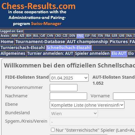
Logged on: Gast
Arabic
ARM
AZE
BIH
BUL
CAT
CHN
CRO
CZE
DEN
ENG
ESP
FAI
FIN
FRA
GER
GRE
INA
I
Home
Tournament-Database
AUT championship
Pictures
F
Turnierschach-Elozahl
Schnellschach-Elozahl
Allgemeines
Turnier anmelden: AUT
Spieler anmelden
Elo AUT
Elo
Willkommen bei den offiziellen Schnellscha
FIDE-Elolisten Stand
AUT-Elolisten Stand
1.052
Personennummer
Nachname
Vorname
Ebene
Bundesland
Spgem./Kreis/Verein
Nur "österreichische" Spieler (Land=A