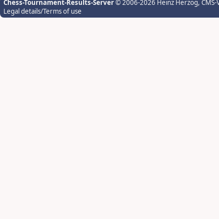
Chess-Tournament-Results-Server
© 2006-2026 Heinz Herzog
, CMS-
Legal details/Terms of use