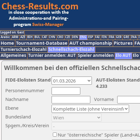
Logged on: Gast
Arabic
ARM
AZE
BIH
BUL
CAT
CHN
CRO
CZE
DEN
ENG
ESP
FAI
FIN
FRA
GER
GRE
INA
I
Home
Tournament-Database
AUT championship
Pictures
F
Turnierschach-Elozahl
Schnellschach-Elozahl
Allgemeines
Turnier anmelden: AUT
Spieler anmelden
Elo AUT
Elo
Willkommen bei den offiziellen Schnellscha
FIDE-Elolisten Stand
AUT-Elolisten Stand
4.233
Personennummer
Nachname
Vorname
Ebene
Bundesland
Spgem./Kreis/Verein
Nur "österreichische" Spieler (Land=A