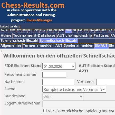
Logged on: Gast
Arabic
ARM
AZE
BIH
BUL
CAT
CHN
CRO
CZE
DEN
ENG
ESP
FAI
FIN
FRA
GER
GRE
INA
I
Home
Tournament-Database
AUT championship
Pictures
F
Turnierschach-Elozahl
Schnellschach-Elozahl
Allgemeines
Turnier anmelden: AUT
Spieler anmelden
Elo AUT
Elo
Willkommen bei den offiziellen Schnellscha
FIDE-Elolisten Stand
AUT-Elolisten Stand
4.233
Personennummer
Nachname
Vorname
Ebene
Bundesland
Spgem./Kreis/Verein
Nur "österreichische" Spieler (Land=A