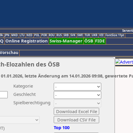
Servert
TA
JPN
MKD
LTU
NED
POL
POR
ROU
RUS
SRB
SVK
SWE
TUR
UKR
VIE
FontSize:11pt
AQ
Online Registration
Swiss-Manager
ÖSB
FIDE
 Vorschau
ch-Elozahlen des ÖSB
 01.01.2026, letzte Änderung am 14.01.2026 09:08, gewertete P
Kategorie
Geschlecht
Spielberechtigung
Top 100
UT)