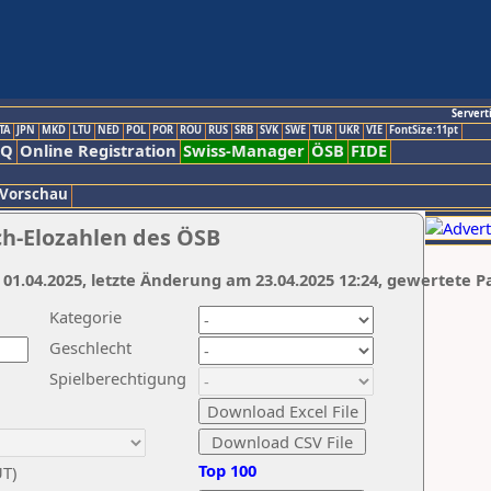
Servert
TA
JPN
MKD
LTU
NED
POL
POR
ROU
RUS
SRB
SVK
SWE
TUR
UKR
VIE
FontSize:11pt
AQ
Online Registration
Swiss-Manager
ÖSB
FIDE
 Vorschau
ch-Elozahlen des ÖSB
 01.04.2025, letzte Änderung am 23.04.2025 12:24, gewertete P
Kategorie
Geschlecht
Spielberechtigung
Top 100
UT)