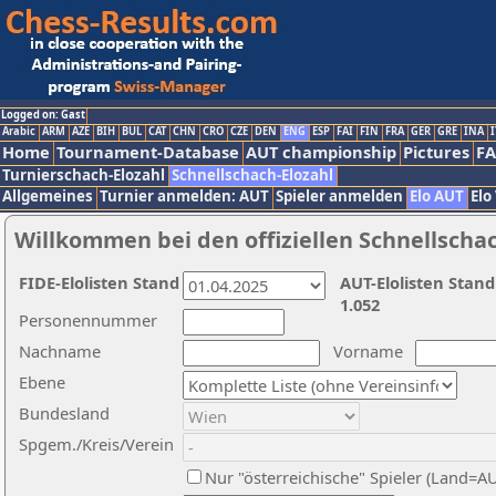
Logged on: Gast
Arabic
ARM
AZE
BIH
BUL
CAT
CHN
CRO
CZE
DEN
ENG
ESP
FAI
FIN
FRA
GER
GRE
INA
I
Home
Tournament-Database
AUT championship
Pictures
F
Turnierschach-Elozahl
Schnellschach-Elozahl
Allgemeines
Turnier anmelden: AUT
Spieler anmelden
Elo AUT
Elo
Willkommen bei den offiziellen Schnellscha
FIDE-Elolisten Stand
AUT-Elolisten Stand
1.052
Personennummer
Nachname
Vorname
Ebene
Bundesland
Spgem./Kreis/Verein
Nur "österreichische" Spieler (Land=A