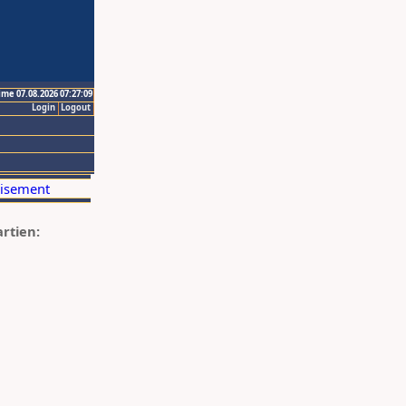
ime 07.08.2026 07:27:09
Login
Logout
artien: