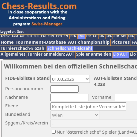
Logged on: Gast
Arabic
ARM
AZE
BIH
BUL
CAT
CHN
CRO
CZE
DEN
ENG
ESP
FAI
FIN
FRA
GER
GRE
INA
I
Home
Tournament-Database
AUT championship
Pictures
F
Turnierschach-Elozahl
Schnellschach-Elozahl
Allgemeines
Turnier anmelden: AUT
Spieler anmelden
Elo AUT
Elo
Willkommen bei den offiziellen Schnellscha
FIDE-Elolisten Stand
AUT-Elolisten Stand
4.233
Personennummer
Nachname
Vorname
Ebene
Bundesland
Spgem./Kreis/Verein
Nur "österreichische" Spieler (Land=A