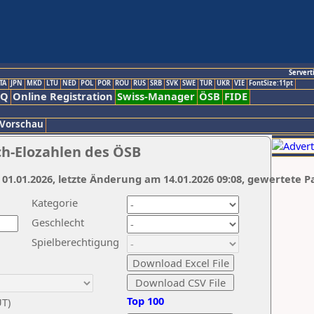
Servert
TA
JPN
MKD
LTU
NED
POL
POR
ROU
RUS
SRB
SVK
SWE
TUR
UKR
VIE
FontSize:11pt
AQ
Online Registration
Swiss-Manager
ÖSB
FIDE
 Vorschau
ch-Elozahlen des ÖSB
 01.01.2026, letzte Änderung am 14.01.2026 09:08, gewertete P
Kategorie
Geschlecht
Spielberechtigung
Top 100
UT)