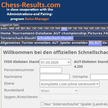
Logged on: Gast
Arabic
ARM
AZE
BIH
BUL
CAT
CHN
CRO
CZE
DEN
ENG
ESP
FAI
FIN
FRA
GER
GRE
INA
I
Home
Tournament-Database
AUT championship
Pictures
F
Turnierschach-Elozahl
Schnellschach-Elozahl
Allgemeines
Turnier anmelden: AUT
Spieler anmelden
Elo AUT
Elo
Willkommen bei den offiziellen Schnellscha
FIDE-Elolisten Stand
AUT-Elolisten Stand
4.233
Personennummer
Nachname
Vorname
Ebene
Bundesland
Spgem./Kreis/Verein
Nur "österreichische" Spieler (Land=A