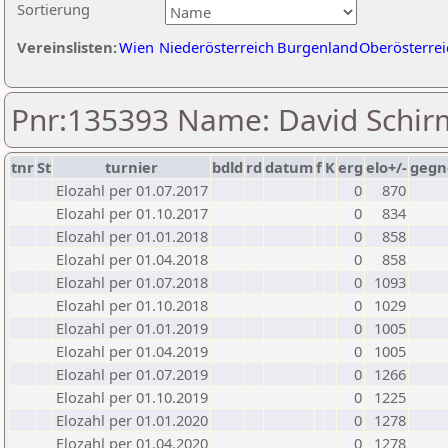
Sortierung
Vereinslisten:
Wien
Niederösterreich
Burgenland
Oberösterrei
Pnr:135393 Name: David Schi
tnr
St
turnier
bdld
rd
datum
f
K
erg
elo+/-
gegn
Elozahl per 01.07.2017
0
870
Elozahl per 01.10.2017
0
834
Elozahl per 01.01.2018
0
858
Elozahl per 01.04.2018
0
858
Elozahl per 01.07.2018
0
1093
Elozahl per 01.10.2018
0
1029
Elozahl per 01.01.2019
0
1005
Elozahl per 01.04.2019
0
1005
Elozahl per 01.07.2019
0
1266
Elozahl per 01.10.2019
0
1225
Elozahl per 01.01.2020
0
1278
Elozahl per 01.04.2020
0
1278