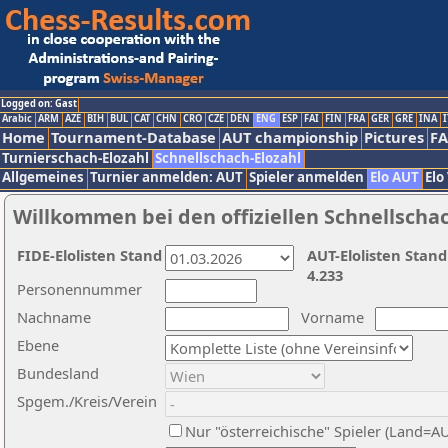
Logged on: Gast
Arabic
ARM
AZE
BIH
BUL
CAT
CHN
CRO
CZE
DEN
ENG
ESP
FAI
FIN
FRA
GER
GRE
INA
I
Home
Tournament-Database
AUT championship
Pictures
F
Turnierschach-Elozahl
Schnellschach-Elozahl
Allgemeines
Turnier anmelden: AUT
Spieler anmelden
Elo AUT
Elo
Willkommen bei den offiziellen Schnellscha
FIDE-Elolisten Stand
AUT-Elolisten Stand
4.233
Personennummer
Nachname
Vorname
Ebene
Bundesland
Spgem./Kreis/Verein
Nur "österreichische" Spieler (Land=A