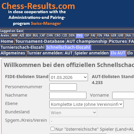
Logged on: Gast
Arabic
ARM
AZE
BIH
BUL
CAT
CHN
CRO
CZE
DEN
ENG
ESP
FAI
FIN
FRA
GER
GRE
INA
I
Home
Tournament-Database
AUT championship
Pictures
F
Turnierschach-Elozahl
Schnellschach-Elozahl
Allgemeines
Turnier anmelden: AUT
Spieler anmelden
Elo AUT
Elo
Willkommen bei den offiziellen Schnellscha
FIDE-Elolisten Stand
AUT-Elolisten Stand
4.233
Personennummer
Nachname
Vorname
Ebene
Bundesland
Spgem./Kreis/Verein
Nur "österreichische" Spieler (Land=A