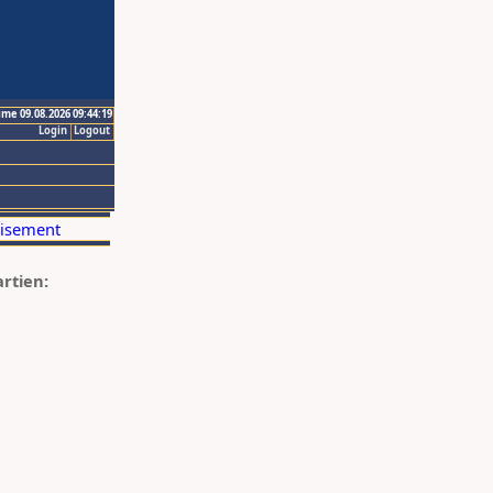
ime 09.08.2026 09:44:19
Login
Logout
artien: