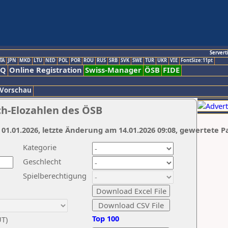
Servert
TA
JPN
MKD
LTU
NED
POL
POR
ROU
RUS
SRB
SVK
SWE
TUR
UKR
VIE
FontSize:11pt
AQ
Online Registration
Swiss-Manager
ÖSB
FIDE
 Vorschau
ch-Elozahlen des ÖSB
 01.01.2026, letzte Änderung am 14.01.2026 09:08, gewertete P
Kategorie
Geschlecht
Spielberechtigung
Top 100
UT)