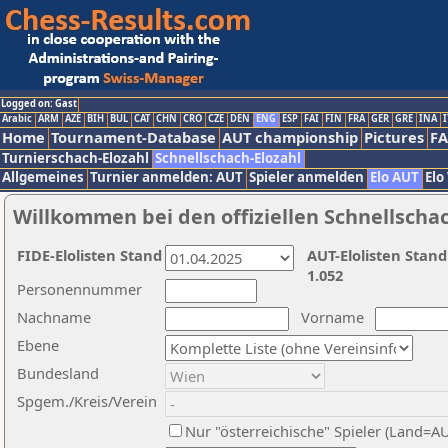
Logged on: Gast
Arabic
ARM
AZE
BIH
BUL
CAT
CHN
CRO
CZE
DEN
ENG
ESP
FAI
FIN
FRA
GER
GRE
INA
I
Home
Tournament-Database
AUT championship
Pictures
F
Turnierschach-Elozahl
Schnellschach-Elozahl
Allgemeines
Turnier anmelden: AUT
Spieler anmelden
Elo AUT
Elo
Willkommen bei den offiziellen Schnellscha
FIDE-Elolisten Stand
AUT-Elolisten Stand
1.052
Personennummer
Nachname
Vorname
Ebene
Bundesland
Spgem./Kreis/Verein
Nur "österreichische" Spieler (Land=A