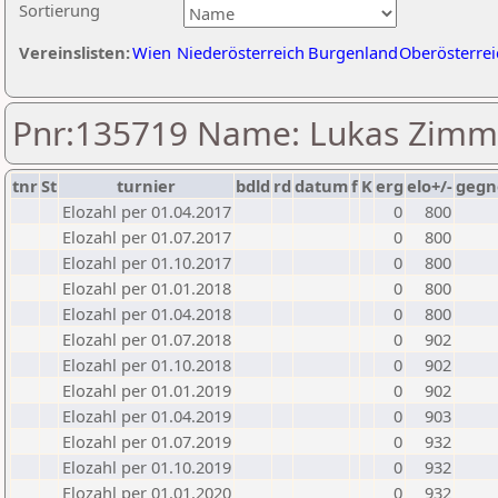
Sortierung
Vereinslisten:
Wien
Niederösterreich
Burgenland
Oberösterrei
Pnr:135719 Name: Lukas Zim
tnr
St
turnier
bdld
rd
datum
f
K
erg
elo+/-
gegn
Elozahl per 01.04.2017
0
800
Elozahl per 01.07.2017
0
800
Elozahl per 01.10.2017
0
800
Elozahl per 01.01.2018
0
800
Elozahl per 01.04.2018
0
800
Elozahl per 01.07.2018
0
902
Elozahl per 01.10.2018
0
902
Elozahl per 01.01.2019
0
902
Elozahl per 01.04.2019
0
903
Elozahl per 01.07.2019
0
932
Elozahl per 01.10.2019
0
932
Elozahl per 01.01.2020
0
932