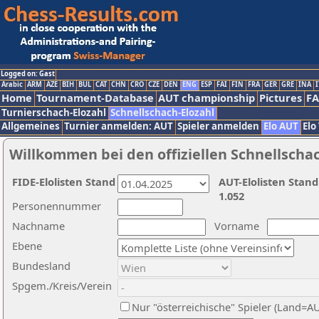
Logged on: Gast
Arabic
ARM
AZE
BIH
BUL
CAT
CHN
CRO
CZE
DEN
ENG
ESP
FAI
FIN
FRA
GER
GRE
INA
I
Home
Tournament-Database
AUT championship
Pictures
F
Turnierschach-Elozahl
Schnellschach-Elozahl
Allgemeines
Turnier anmelden: AUT
Spieler anmelden
Elo AUT
Elo
Willkommen bei den offiziellen Schnellscha
FIDE-Elolisten Stand
AUT-Elolisten Stand
1.052
Personennummer
Nachname
Vorname
Ebene
Bundesland
Spgem./Kreis/Verein
Nur "österreichische" Spieler (Land=A