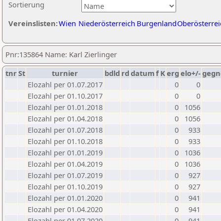
Sortierung
Vereinslisten:
Wien
Niederösterreich
Burgenland
Oberösterrei
Pnr:135864 Name: Karl Zierlinger
tnr
St
turnier
bdld
rd
datum
f
K
erg
elo+/-
gegn
Elozahl per 01.07.2017
0
0
Elozahl per 01.10.2017
0
0
Elozahl per 01.01.2018
0
1056
Elozahl per 01.04.2018
0
1056
Elozahl per 01.07.2018
0
933
Elozahl per 01.10.2018
0
933
Elozahl per 01.01.2019
0
1036
Elozahl per 01.04.2019
0
1036
Elozahl per 01.07.2019
0
927
Elozahl per 01.10.2019
0
927
Elozahl per 01.01.2020
0
941
Elozahl per 01.04.2020
0
941
Elozahl per 01.07.2020
0
941