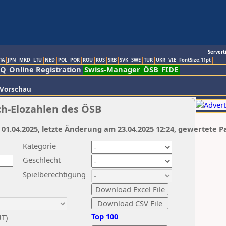
Servert
TA
JPN
MKD
LTU
NED
POL
POR
ROU
RUS
SRB
SVK
SWE
TUR
UKR
VIE
FontSize:11pt
AQ
Online Registration
Swiss-Manager
ÖSB
FIDE
 Vorschau
ch-Elozahlen des ÖSB
 01.04.2025, letzte Änderung am 23.04.2025 12:24, gewertete P
Kategorie
Geschlecht
Spielberechtigung
Top 100
UT)