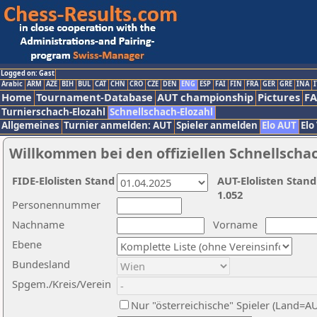
Logged on: Gast
Arabic
ARM
AZE
BIH
BUL
CAT
CHN
CRO
CZE
DEN
ENG
ESP
FAI
FIN
FRA
GER
GRE
INA
I
Home
Tournament-Database
AUT championship
Pictures
F
Turnierschach-Elozahl
Schnellschach-Elozahl
Allgemeines
Turnier anmelden: AUT
Spieler anmelden
Elo AUT
Elo
Willkommen bei den offiziellen Schnellscha
FIDE-Elolisten Stand
AUT-Elolisten Stand
1.052
Personennummer
Nachname
Vorname
Ebene
Bundesland
Spgem./Kreis/Verein
Nur "österreichische" Spieler (Land=A