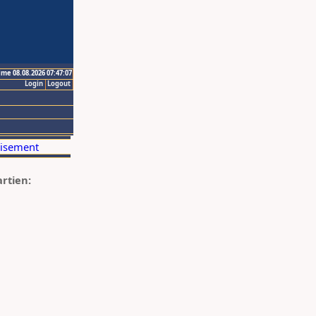
ime 08.08.2026 07:47:07
Login
Logout
artien: