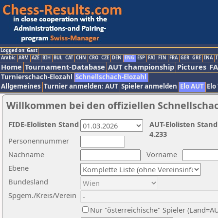
Logged on: Gast
Arabic
ARM
AZE
BIH
BUL
CAT
CHN
CRO
CZE
DEN
ENG
ESP
FAI
FIN
FRA
GER
GRE
INA
I
Home
Tournament-Database
AUT championship
Pictures
F
Turnierschach-Elozahl
Schnellschach-Elozahl
Allgemeines
Turnier anmelden: AUT
Spieler anmelden
Elo AUT
Elo
Willkommen bei den offiziellen Schnellscha
FIDE-Elolisten Stand
AUT-Elolisten Stand
4.233
Personennummer
Nachname
Vorname
Ebene
Bundesland
Spgem./Kreis/Verein
Nur "österreichische" Spieler (Land=A