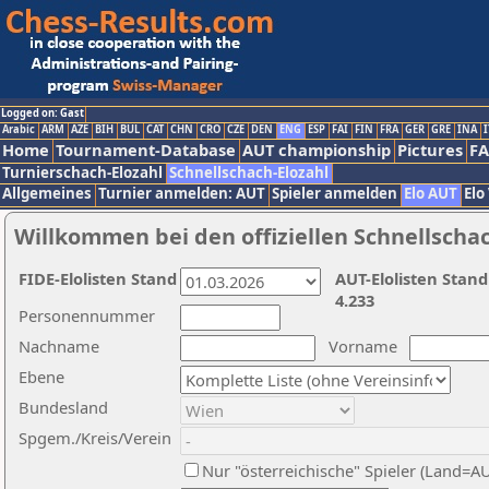
Logged on: Gast
Arabic
ARM
AZE
BIH
BUL
CAT
CHN
CRO
CZE
DEN
ENG
ESP
FAI
FIN
FRA
GER
GRE
INA
I
Home
Tournament-Database
AUT championship
Pictures
F
Turnierschach-Elozahl
Schnellschach-Elozahl
Allgemeines
Turnier anmelden: AUT
Spieler anmelden
Elo AUT
Elo
Willkommen bei den offiziellen Schnellscha
FIDE-Elolisten Stand
AUT-Elolisten Stand
4.233
Personennummer
Nachname
Vorname
Ebene
Bundesland
Spgem./Kreis/Verein
Nur "österreichische" Spieler (Land=A