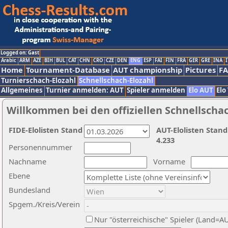
Logged on: Gast
Arabic
ARM
AZE
BIH
BUL
CAT
CHN
CRO
CZE
DEN
ENG
ESP
FAI
FIN
FRA
GER
GRE
INA
I
Home
Tournament-Database
AUT championship
Pictures
F
Turnierschach-Elozahl
Schnellschach-Elozahl
Allgemeines
Turnier anmelden: AUT
Spieler anmelden
Elo AUT
Elo
Willkommen bei den offiziellen Schnellscha
FIDE-Elolisten Stand
AUT-Elolisten Stand
4.233
Personennummer
Nachname
Vorname
Ebene
Bundesland
Spgem./Kreis/Verein
Nur "österreichische" Spieler (Land=A