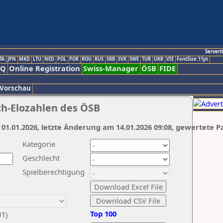
Servert
TA
JPN
MKD
LTU
NED
POL
POR
ROU
RUS
SRB
SVK
SWE
TUR
UKR
VIE
FontSize:11pt
AQ
Online Registration
Swiss-Manager
ÖSB
FIDE
 Vorschau
ch-Elozahlen des ÖSB
 01.01.2026, letzte Änderung am 14.01.2026 09:08, gewertete P
Kategorie
Geschlecht
Spielberechtigung
Top 100
UT)