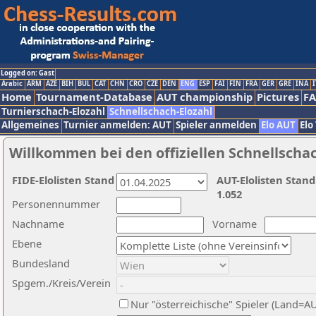
Logged on: Gast
Arabic
ARM
AZE
BIH
BUL
CAT
CHN
CRO
CZE
DEN
ENG
ESP
FAI
FIN
FRA
GER
GRE
INA
I
Home
Tournament-Database
AUT championship
Pictures
F
Turnierschach-Elozahl
Schnellschach-Elozahl
Allgemeines
Turnier anmelden: AUT
Spieler anmelden
Elo AUT
Elo
Willkommen bei den offiziellen Schnellscha
FIDE-Elolisten Stand
AUT-Elolisten Stand
1.052
Personennummer
Nachname
Vorname
Ebene
Bundesland
Spgem./Kreis/Verein
Nur "österreichische" Spieler (Land=A