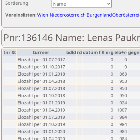
Sortierung
Vereinslisten:
Wien
Niederösterreich
Burgenland
Oberösterrei
Pnr:136146 Name: Lenas Pauk
tnr
St
turnier
bdld
rd
datum
f
K
erg
elo+/-
gegn
Elozahl per 01.07.2017
0
0
Elozahl per 01.10.2017
0
0
Elozahl per 01.01.2018
0
868
Elozahl per 01.04.2018
0
953
Elozahl per 01.07.2018
0
950
Elozahl per 01.10.2018
0
950
Elozahl per 01.01.2019
0
924
Elozahl per 01.04.2019
0
1007
Elozahl per 01.07.2019
0
984
Elozahl per 01.10.2019
0
984
Elozahl per 01.01.2020
0
984
Elozahl per 01.04.2020
0
984