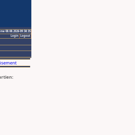
ime 08.08.2026 09:38:35
Login
Logout
artien: