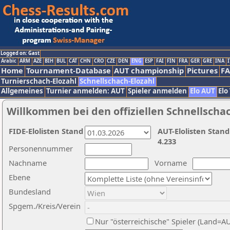
Logged on: Gast
Arabic
ARM
AZE
BIH
BUL
CAT
CHN
CRO
CZE
DEN
ENG
ESP
FAI
FIN
FRA
GER
GRE
INA
I
Home
Tournament-Database
AUT championship
Pictures
F
Turnierschach-Elozahl
Schnellschach-Elozahl
Allgemeines
Turnier anmelden: AUT
Spieler anmelden
Elo AUT
Elo
Willkommen bei den offiziellen Schnellscha
FIDE-Elolisten Stand
AUT-Elolisten Stand
4.233
Personennummer
Nachname
Vorname
Ebene
Bundesland
Spgem./Kreis/Verein
Nur "österreichische" Spieler (Land=A