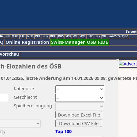
Servert
TA
JPN
MKD
LTU
NED
POL
POR
ROU
RUS
SRB
SVK
SWE
TUR
UKR
VIE
FontSize:11pt
AQ
Online Registration
Swiss-Manager
ÖSB
FIDE
 Vorschau
ch-Elozahlen des ÖSB
 01.01.2026, letzte Änderung am 14.01.2026 09:08, gewertete P
Kategorie
Geschlecht
Spielberechtigung
Top 100
UT)