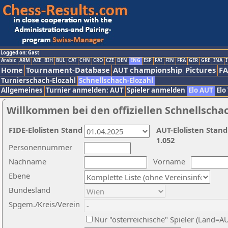
Logged on: Gast
Arabic
ARM
AZE
BIH
BUL
CAT
CHN
CRO
CZE
DEN
ENG
ESP
FAI
FIN
FRA
GER
GRE
INA
I
Home
Tournament-Database
AUT championship
Pictures
F
Turnierschach-Elozahl
Schnellschach-Elozahl
Allgemeines
Turnier anmelden: AUT
Spieler anmelden
Elo AUT
Elo
Willkommen bei den offiziellen Schnellscha
FIDE-Elolisten Stand
AUT-Elolisten Stand
1.052
Personennummer
Nachname
Vorname
Ebene
Bundesland
Spgem./Kreis/Verein
Nur "österreichische" Spieler (Land=A