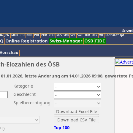
Servert
TA
JPN
MKD
LTU
NED
POL
POR
ROU
RUS
SRB
SVK
SWE
TUR
UKR
VIE
FontSize:11pt
AQ
Online Registration
Swiss-Manager
ÖSB
FIDE
 Vorschau
ch-Elozahlen des ÖSB
 01.01.2026, letzte Änderung am 14.01.2026 09:08, gewertete P
Kategorie
Geschlecht
Spielberechtigung
Top 100
UT)