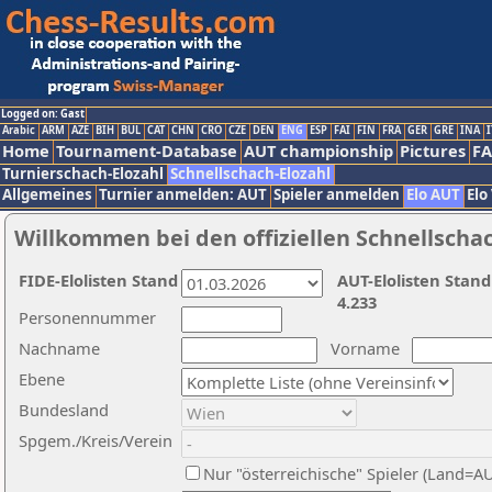
Logged on: Gast
Arabic
ARM
AZE
BIH
BUL
CAT
CHN
CRO
CZE
DEN
ENG
ESP
FAI
FIN
FRA
GER
GRE
INA
I
Home
Tournament-Database
AUT championship
Pictures
F
Turnierschach-Elozahl
Schnellschach-Elozahl
Allgemeines
Turnier anmelden: AUT
Spieler anmelden
Elo AUT
Elo
Willkommen bei den offiziellen Schnellscha
FIDE-Elolisten Stand
AUT-Elolisten Stand
4.233
Personennummer
Nachname
Vorname
Ebene
Bundesland
Spgem./Kreis/Verein
Nur "österreichische" Spieler (Land=A