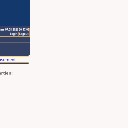
ime 07.08.2026 20:17:05
Login
Logout
artien: