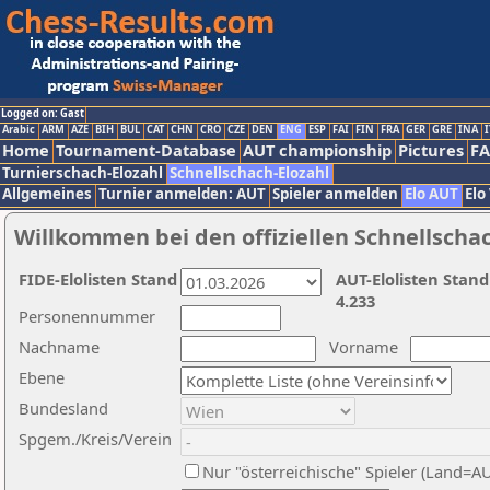
Logged on: Gast
Arabic
ARM
AZE
BIH
BUL
CAT
CHN
CRO
CZE
DEN
ENG
ESP
FAI
FIN
FRA
GER
GRE
INA
I
Home
Tournament-Database
AUT championship
Pictures
F
Turnierschach-Elozahl
Schnellschach-Elozahl
Allgemeines
Turnier anmelden: AUT
Spieler anmelden
Elo AUT
Elo
Willkommen bei den offiziellen Schnellscha
FIDE-Elolisten Stand
AUT-Elolisten Stand
4.233
Personennummer
Nachname
Vorname
Ebene
Bundesland
Spgem./Kreis/Verein
Nur "österreichische" Spieler (Land=A