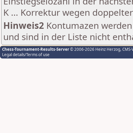
Einstiegselozahl in der nächst
K ... Korrektur wegen doppelt
Hinweis2
Kontumazen werden g
und sind in der Liste nicht enth
Chess-Tournament-Results-Server
© 2006-2026 Heinz Herzog
, CMS-
Legal details/Terms of use