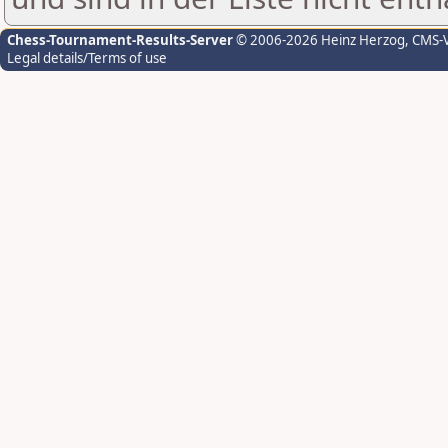
Chess-Tournament-Results-Server
© 2006-2026 Heinz Herzog
, CMS-
Legal details/Terms of use