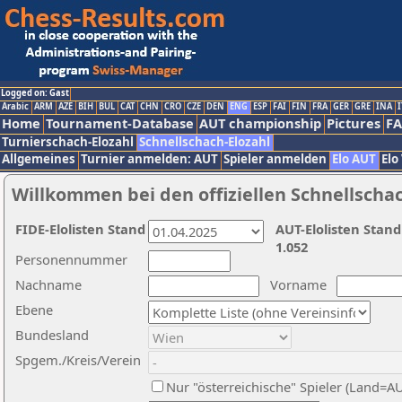
Logged on: Gast
Arabic
ARM
AZE
BIH
BUL
CAT
CHN
CRO
CZE
DEN
ENG
ESP
FAI
FIN
FRA
GER
GRE
INA
I
Home
Tournament-Database
AUT championship
Pictures
F
Turnierschach-Elozahl
Schnellschach-Elozahl
Allgemeines
Turnier anmelden: AUT
Spieler anmelden
Elo AUT
Elo
Willkommen bei den offiziellen Schnellscha
FIDE-Elolisten Stand
AUT-Elolisten Stand
1.052
Personennummer
Nachname
Vorname
Ebene
Bundesland
Spgem./Kreis/Verein
Nur "österreichische" Spieler (Land=A