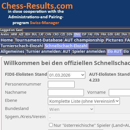
Logged on: Gast
Arabic
ARM
AZE
BIH
BUL
CAT
CHN
CRO
CZE
DEN
ENG
ESP
FAI
FIN
FRA
GER
GRE
INA
I
Home
Tournament-Database
AUT championship
Pictures
F
Turnierschach-Elozahl
Schnellschach-Elozahl
Allgemeines
Turnier anmelden: AUT
Spieler anmelden
Elo AUT
Elo
Willkommen bei den offiziellen Schnellscha
FIDE-Elolisten Stand
AUT-Elolisten Stand
4.233
Personennummer
Nachname
Vorname
Ebene
Bundesland
Spgem./Kreis/Verein
Nur "österreichische" Spieler (Land=A