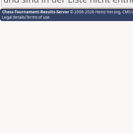
Chess-Tournament-Results-Server
© 2006-2026 Heinz Herzog
, CMS-
Legal details/Terms of use