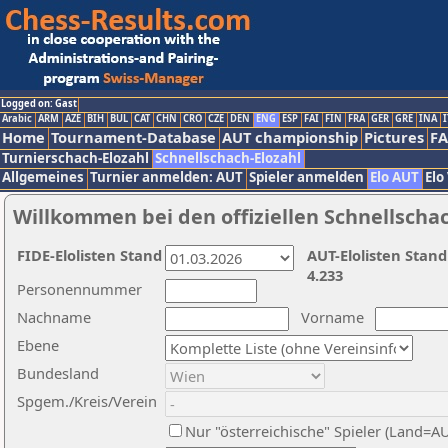
Logged on: Gast
Arabic
ARM
AZE
BIH
BUL
CAT
CHN
CRO
CZE
DEN
ENG
ESP
FAI
FIN
FRA
GER
GRE
INA
I
Home
Tournament-Database
AUT championship
Pictures
F
Turnierschach-Elozahl
Schnellschach-Elozahl
Allgemeines
Turnier anmelden: AUT
Spieler anmelden
Elo AUT
Elo
Willkommen bei den offiziellen Schnellscha
FIDE-Elolisten Stand
AUT-Elolisten Stand
4.233
Personennummer
Nachname
Vorname
Ebene
Bundesland
Spgem./Kreis/Verein
Nur "österreichische" Spieler (Land=A