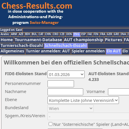
Logged on: Gast
Arabic
ARM
AZE
BIH
BUL
CAT
CHN
CRO
CZE
DEN
ENG
ESP
FAI
FIN
FRA
GER
GRE
INA
I
Home
Tournament-Database
AUT championship
Pictures
F
Turnierschach-Elozahl
Schnellschach-Elozahl
Allgemeines
Turnier anmelden: AUT
Spieler anmelden
Elo AUT
Elo
Willkommen bei den offiziellen Schnellscha
FIDE-Elolisten Stand
AUT-Elolisten Stand
4.233
Personennummer
Nachname
Vorname
Ebene
Bundesland
Spgem./Kreis/Verein
Nur "österreichische" Spieler (Land=A