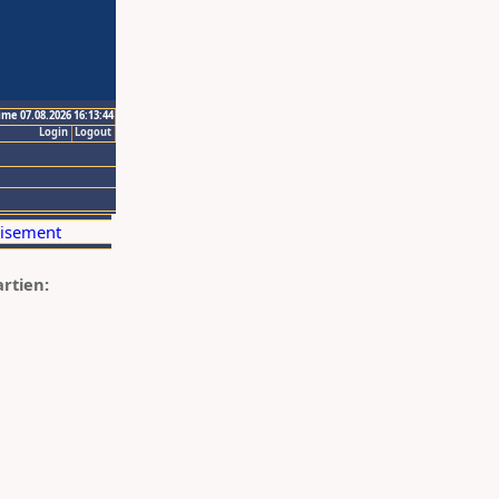
ime 07.08.2026 16:13:44
Login
Logout
artien: