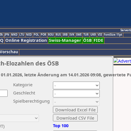
Servert
TA
JPN
MKD
LTU
NED
POL
POR
ROU
RUS
SRB
SVK
SWE
TUR
UKR
VIE
FontSize:11pt
AQ
Online Registration
Swiss-Manager
ÖSB
FIDE
 Vorschau
ch-Elozahlen des ÖSB
 01.01.2026, letzte Änderung am 14.01.2026 09:08, gewertete P
Kategorie
Geschlecht
Spielberechtigung
Top 100
UT)