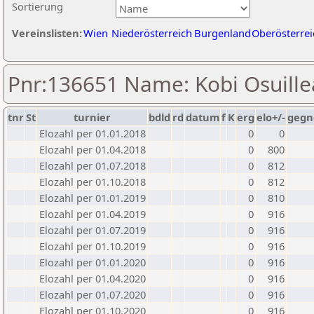
Sortierung
Vereinslisten:
Wien
Niederösterreich
Burgenland
Oberösterrei
Pnr:136651 Name: Kobi Osuill
tnr
St
turnier
bdld
rd
datum
f
K
erg
elo+/-
gegn
Elozahl per 01.01.2018
0
0
Elozahl per 01.04.2018
0
800
Elozahl per 01.07.2018
0
812
Elozahl per 01.10.2018
0
812
Elozahl per 01.01.2019
0
810
Elozahl per 01.04.2019
0
916
Elozahl per 01.07.2019
0
916
Elozahl per 01.10.2019
0
916
Elozahl per 01.01.2020
0
916
Elozahl per 01.04.2020
0
916
Elozahl per 01.07.2020
0
916
Elozahl per 01.10.2020
0
916