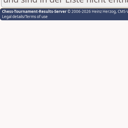
Chess-Tournament-Results-Server
© 2006-2026 Heinz Herzog
, CMS-
Legal details/Terms of use