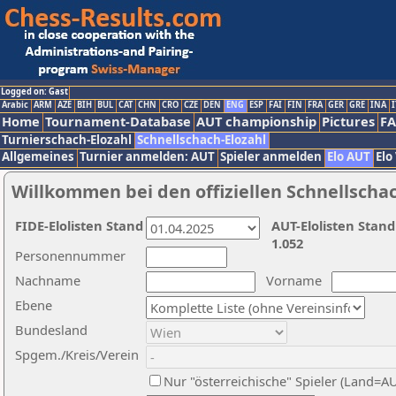
Logged on: Gast
Arabic
ARM
AZE
BIH
BUL
CAT
CHN
CRO
CZE
DEN
ENG
ESP
FAI
FIN
FRA
GER
GRE
INA
I
Home
Tournament-Database
AUT championship
Pictures
F
Turnierschach-Elozahl
Schnellschach-Elozahl
Allgemeines
Turnier anmelden: AUT
Spieler anmelden
Elo AUT
Elo
Willkommen bei den offiziellen Schnellscha
FIDE-Elolisten Stand
AUT-Elolisten Stand
1.052
Personennummer
Nachname
Vorname
Ebene
Bundesland
Spgem./Kreis/Verein
Nur "österreichische" Spieler (Land=A