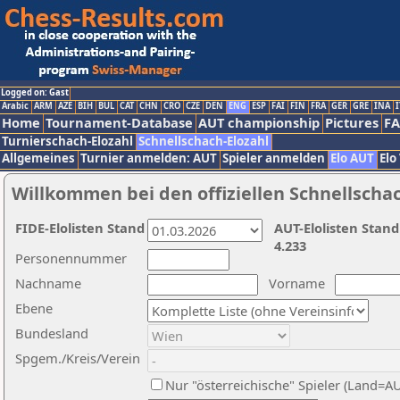
Logged on: Gast
Arabic
ARM
AZE
BIH
BUL
CAT
CHN
CRO
CZE
DEN
ENG
ESP
FAI
FIN
FRA
GER
GRE
INA
I
Home
Tournament-Database
AUT championship
Pictures
F
Turnierschach-Elozahl
Schnellschach-Elozahl
Allgemeines
Turnier anmelden: AUT
Spieler anmelden
Elo AUT
Elo
Willkommen bei den offiziellen Schnellscha
FIDE-Elolisten Stand
AUT-Elolisten Stand
4.233
Personennummer
Nachname
Vorname
Ebene
Bundesland
Spgem./Kreis/Verein
Nur "österreichische" Spieler (Land=A