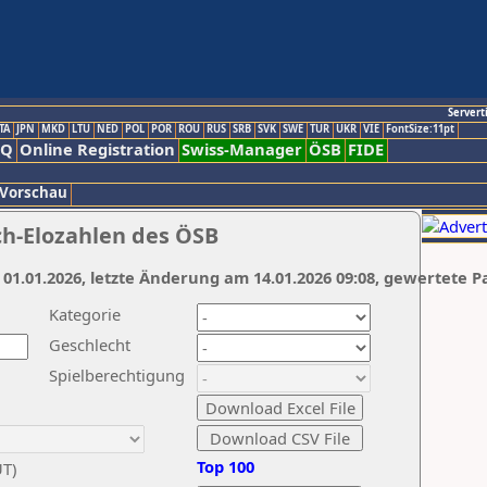
Servert
TA
JPN
MKD
LTU
NED
POL
POR
ROU
RUS
SRB
SVK
SWE
TUR
UKR
VIE
FontSize:11pt
AQ
Online Registration
Swiss-Manager
ÖSB
FIDE
 Vorschau
ch-Elozahlen des ÖSB
 01.01.2026, letzte Änderung am 14.01.2026 09:08, gewertete P
Kategorie
Geschlecht
Spielberechtigung
Top 100
UT)