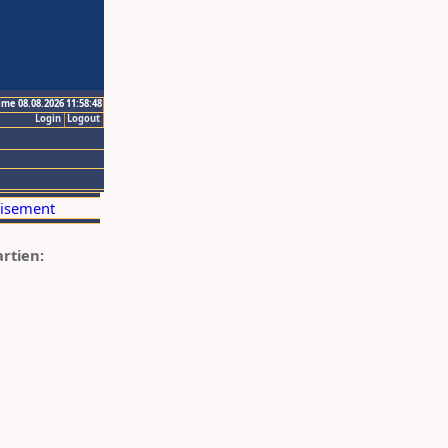
ime 08.08.2026 11:58:48
Login
Logout
artien: