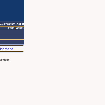
ime 07.08.2026 12:04:31
Login
Logout
artien: