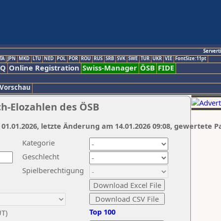
Servert
TA
JPN
MKD
LTU
NED
POL
POR
ROU
RUS
SRB
SVK
SWE
TUR
UKR
VIE
FontSize:11pt
AQ
Online Registration
Swiss-Manager
ÖSB
FIDE
 Vorschau
ch-Elozahlen des ÖSB
 01.01.2026, letzte Änderung am 14.01.2026 09:08, gewertete P
Kategorie
Geschlecht
Spielberechtigung
Top 100
UT)