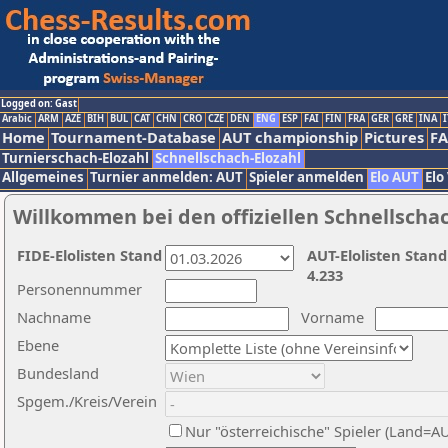
Logged on: Gast
Arabic
ARM
AZE
BIH
BUL
CAT
CHN
CRO
CZE
DEN
ENG
ESP
FAI
FIN
FRA
GER
GRE
INA
I
Home
Tournament-Database
AUT championship
Pictures
F
Turnierschach-Elozahl
Schnellschach-Elozahl
Allgemeines
Turnier anmelden: AUT
Spieler anmelden
Elo AUT
Elo
Willkommen bei den offiziellen Schnellscha
FIDE-Elolisten Stand
AUT-Elolisten Stand
4.233
Personennummer
Nachname
Vorname
Ebene
Bundesland
Spgem./Kreis/Verein
Nur "österreichische" Spieler (Land=A