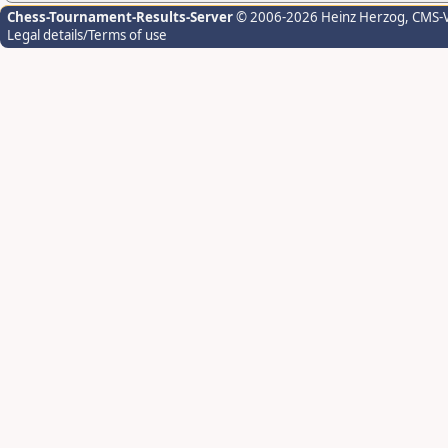
Chess-Tournament-Results-Server
© 2006-2026 Heinz Herzog
, CMS-
Legal details/Terms of use