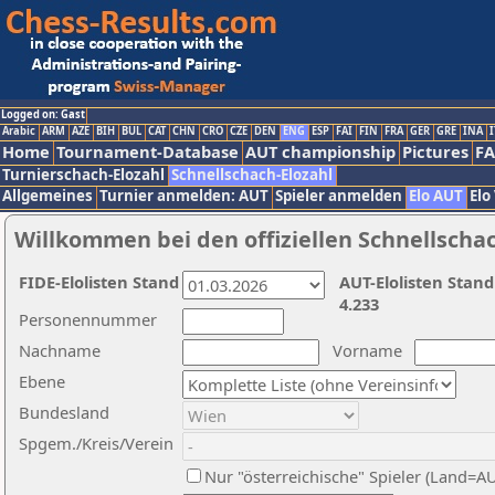
Logged on: Gast
Arabic
ARM
AZE
BIH
BUL
CAT
CHN
CRO
CZE
DEN
ENG
ESP
FAI
FIN
FRA
GER
GRE
INA
I
Home
Tournament-Database
AUT championship
Pictures
F
Turnierschach-Elozahl
Schnellschach-Elozahl
Allgemeines
Turnier anmelden: AUT
Spieler anmelden
Elo AUT
Elo
Willkommen bei den offiziellen Schnellscha
FIDE-Elolisten Stand
AUT-Elolisten Stand
4.233
Personennummer
Nachname
Vorname
Ebene
Bundesland
Spgem./Kreis/Verein
Nur "österreichische" Spieler (Land=A