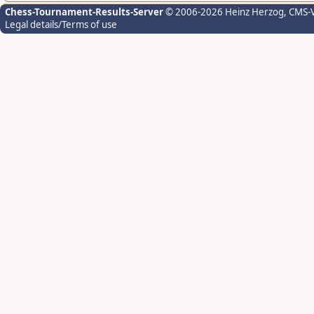
Chess-Tournament-Results-Server
© 2006-2026 Heinz Herzog
, CMS-
Legal details/Terms of use