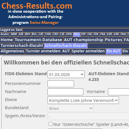
Logged on: Gast
Arabic
ARM
AZE
BIH
BUL
CAT
CHN
CRO
CZE
DEN
ENG
ESP
FAI
FIN
FRA
GER
GRE
INA
I
Home
Tournament-Database
AUT championship
Pictures
F
Turnierschach-Elozahl
Schnellschach-Elozahl
Allgemeines
Turnier anmelden: AUT
Spieler anmelden
Elo AUT
Elo
Willkommen bei den offiziellen Schnellscha
FIDE-Elolisten Stand
AUT-Elolisten Stand
4.233
Personennummer
Nachname
Vorname
Ebene
Bundesland
Spgem./Kreis/Verein
Nur "österreichische" Spieler (Land=A