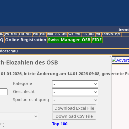
Servert
TA
JPN
MKD
LTU
NED
POL
POR
ROU
RUS
SRB
SVK
SWE
TUR
UKR
VIE
FontSize:11pt
AQ
Online Registration
Swiss-Manager
ÖSB
FIDE
 Vorschau
ch-Elozahlen des ÖSB
 01.01.2026, letzte Änderung am 14.01.2026 09:08, gewertete P
Kategorie
Geschlecht
Spielberechtigung
Top 100
UT)