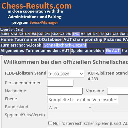
Logged on: Gast
Arabic
ARM
AZE
BIH
BUL
CAT
CHN
CRO
CZE
DEN
ENG
ESP
FAI
FIN
FRA
GER
GRE
INA
I
Home
Tournament-Database
AUT championship
Pictures
F
Turnierschach-Elozahl
Schnellschach-Elozahl
Allgemeines
Turnier anmelden: AUT
Spieler anmelden
Elo AUT
Elo
Willkommen bei den offiziellen Schnellscha
FIDE-Elolisten Stand
AUT-Elolisten Stand
4.233
Personennummer
Nachname
Vorname
Ebene
Bundesland
Spgem./Kreis/Verein
Nur "österreichische" Spieler (Land=A