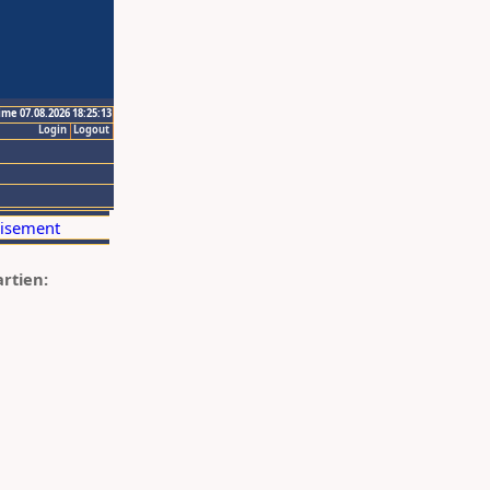
ime 07.08.2026 18:25:13
Login
Logout
artien: