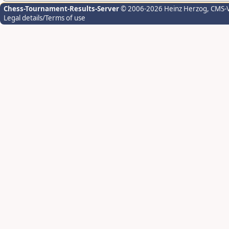
Chess-Tournament-Results-Server
© 2006-2026 Heinz Herzog
, CMS-
Legal details/Terms of use