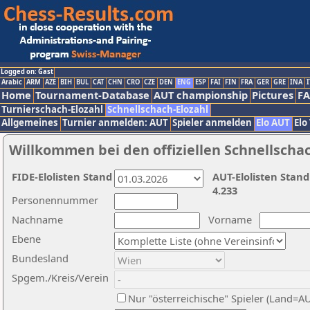
Logged on: Gast
Arabic
ARM
AZE
BIH
BUL
CAT
CHN
CRO
CZE
DEN
ENG
ESP
FAI
FIN
FRA
GER
GRE
INA
I
Home
Tournament-Database
AUT championship
Pictures
F
Turnierschach-Elozahl
Schnellschach-Elozahl
Allgemeines
Turnier anmelden: AUT
Spieler anmelden
Elo AUT
Elo
Willkommen bei den offiziellen Schnellscha
FIDE-Elolisten Stand
AUT-Elolisten Stand
4.233
Personennummer
Nachname
Vorname
Ebene
Bundesland
Spgem./Kreis/Verein
Nur "österreichische" Spieler (Land=A