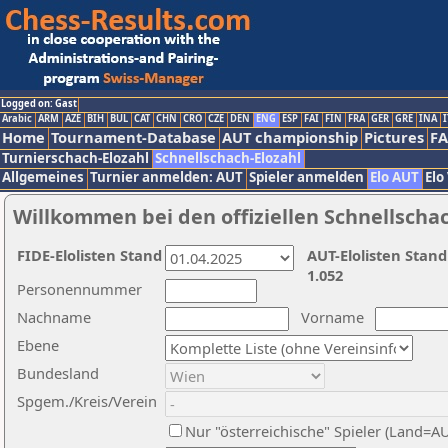
Logged on: Gast
Arabic
ARM
AZE
BIH
BUL
CAT
CHN
CRO
CZE
DEN
ENG
ESP
FAI
FIN
FRA
GER
GRE
INA
I
Home
Tournament-Database
AUT championship
Pictures
F
Turnierschach-Elozahl
Schnellschach-Elozahl
Allgemeines
Turnier anmelden: AUT
Spieler anmelden
Elo AUT
Elo
Willkommen bei den offiziellen Schnellscha
FIDE-Elolisten Stand
AUT-Elolisten Stand
1.052
Personennummer
Nachname
Vorname
Ebene
Bundesland
Spgem./Kreis/Verein
Nur "österreichische" Spieler (Land=A