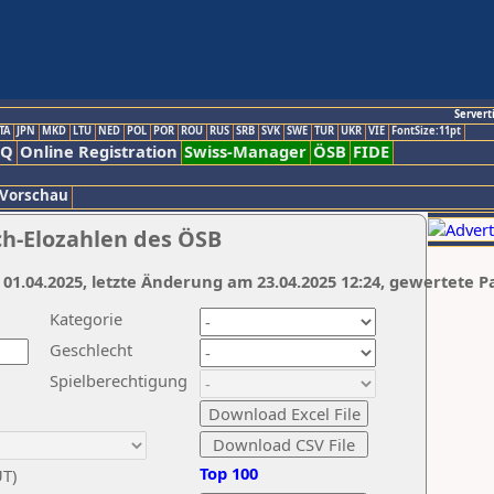
Servert
TA
JPN
MKD
LTU
NED
POL
POR
ROU
RUS
SRB
SVK
SWE
TUR
UKR
VIE
FontSize:11pt
AQ
Online Registration
Swiss-Manager
ÖSB
FIDE
 Vorschau
ch-Elozahlen des ÖSB
 01.04.2025, letzte Änderung am 23.04.2025 12:24, gewertete P
Kategorie
Geschlecht
Spielberechtigung
Top 100
UT)