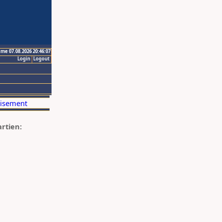
ime 07.08.2026 20:46:07
Login
Logout
artien: