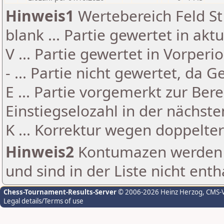
Hinweis1
Wertebereich Feld St 
blank ... Partie gewertet in akt
V ... Partie gewertet in Vorperi
- ... Partie nicht gewertet, da 
E ... Partie vorgemerkt zur Be
Einstiegselozahl in der nächst
K ... Korrektur wegen doppelt
Hinweis2
Kontumazen werden g
und sind in der Liste nicht enth
Chess-Tournament-Results-Server
© 2006-2026 Heinz Herzog
, CMS-
Legal details/Terms of use