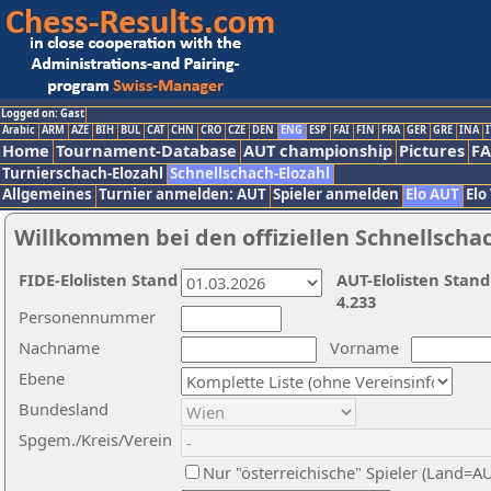
Logged on: Gast
Arabic
ARM
AZE
BIH
BUL
CAT
CHN
CRO
CZE
DEN
ENG
ESP
FAI
FIN
FRA
GER
GRE
INA
I
Home
Tournament-Database
AUT championship
Pictures
F
Turnierschach-Elozahl
Schnellschach-Elozahl
Allgemeines
Turnier anmelden: AUT
Spieler anmelden
Elo AUT
Elo
Willkommen bei den offiziellen Schnellscha
FIDE-Elolisten Stand
AUT-Elolisten Stand
4.233
Personennummer
Nachname
Vorname
Ebene
Bundesland
Spgem./Kreis/Verein
Nur "österreichische" Spieler (Land=A