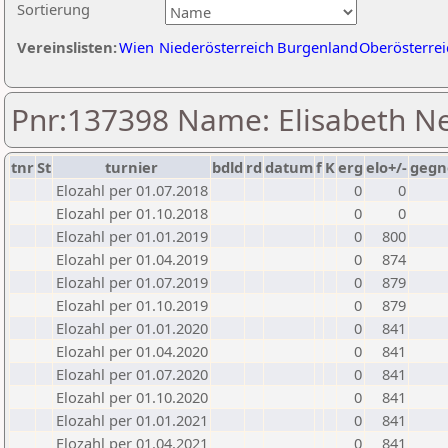
Sortierung
Vereinslisten:
Wien
Niederösterreich
Burgenland
Oberösterrei
Pnr:137398 Name: Elisabeth N
tnr
St
turnier
bdld
rd
datum
f
K
erg
elo+/-
gegn
Elozahl per 01.07.2018
0
0
Elozahl per 01.10.2018
0
0
Elozahl per 01.01.2019
0
800
Elozahl per 01.04.2019
0
874
Elozahl per 01.07.2019
0
879
Elozahl per 01.10.2019
0
879
Elozahl per 01.01.2020
0
841
Elozahl per 01.04.2020
0
841
Elozahl per 01.07.2020
0
841
Elozahl per 01.10.2020
0
841
Elozahl per 01.01.2021
0
841
Elozahl per 01.04.2021
0
841