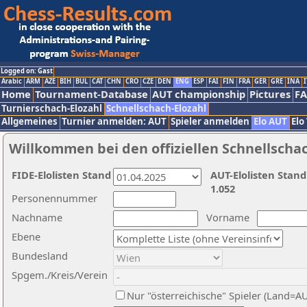
Logged on: Gast
Arabic
ARM
AZE
BIH
BUL
CAT
CHN
CRO
CZE
DEN
ENG
ESP
FAI
FIN
FRA
GER
GRE
INA
I
Home
Tournament-Database
AUT championship
Pictures
F
Turnierschach-Elozahl
Schnellschach-Elozahl
Allgemeines
Turnier anmelden: AUT
Spieler anmelden
Elo AUT
Elo
Willkommen bei den offiziellen Schnellscha
FIDE-Elolisten Stand
AUT-Elolisten Stand
1.052
Personennummer
Nachname
Vorname
Ebene
Bundesland
Spgem./Kreis/Verein
Nur "österreichische" Spieler (Land=A