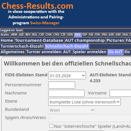
Logged on: Gast
Arabic
ARM
AZE
BIH
BUL
CAT
CHN
CRO
CZE
DEN
ENG
ESP
FAI
FIN
FRA
GER
GRE
INA
I
Home
Tournament-Database
AUT championship
Pictures
F
Turnierschach-Elozahl
Schnellschach-Elozahl
Allgemeines
Turnier anmelden: AUT
Spieler anmelden
Elo AUT
Elo
Willkommen bei den offiziellen Schnellscha
FIDE-Elolisten Stand
AUT-Elolisten Stand
4.233
Personennummer
Nachname
Vorname
Ebene
Bundesland
Spgem./Kreis/Verein
Nur "österreichische" Spieler (Land=A