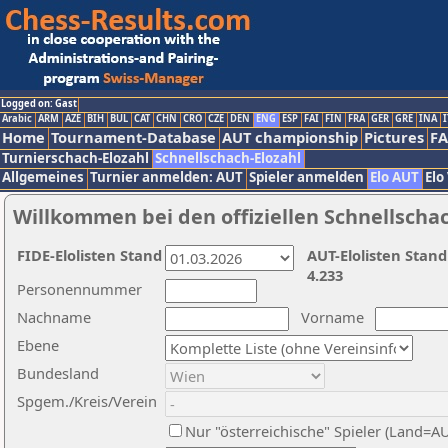
Logged on: Gast
Arabic
ARM
AZE
BIH
BUL
CAT
CHN
CRO
CZE
DEN
ENG
ESP
FAI
FIN
FRA
GER
GRE
INA
I
Home
Tournament-Database
AUT championship
Pictures
F
Turnierschach-Elozahl
Schnellschach-Elozahl
Allgemeines
Turnier anmelden: AUT
Spieler anmelden
Elo AUT
Elo
Willkommen bei den offiziellen Schnellscha
FIDE-Elolisten Stand
AUT-Elolisten Stand
4.233
Personennummer
Nachname
Vorname
Ebene
Bundesland
Spgem./Kreis/Verein
Nur "österreichische" Spieler (Land=A