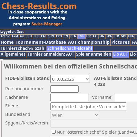
Logged on: Gast
Arabic
ARM
AZE
BIH
BUL
CAT
CHN
CRO
CZE
DEN
ENG
ESP
FAI
FIN
FRA
GER
GRE
INA
I
Home
Tournament-Database
AUT championship
Pictures
F
Turnierschach-Elozahl
Schnellschach-Elozahl
Allgemeines
Turnier anmelden: AUT
Spieler anmelden
Elo AUT
Elo
Willkommen bei den offiziellen Schnellscha
FIDE-Elolisten Stand
AUT-Elolisten Stand
4.233
Personennummer
Nachname
Vorname
Ebene
Bundesland
Spgem./Kreis/Verein
Nur "österreichische" Spieler (Land=A