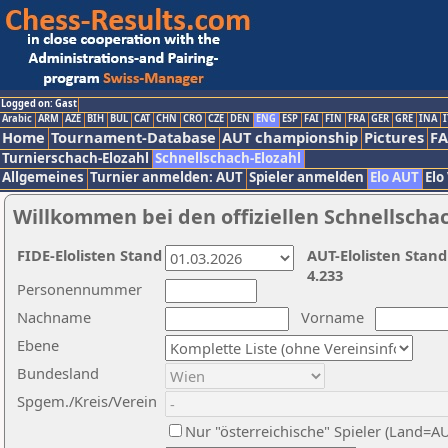
Logged on: Gast
Arabic
ARM
AZE
BIH
BUL
CAT
CHN
CRO
CZE
DEN
ENG
ESP
FAI
FIN
FRA
GER
GRE
INA
I
Home
Tournament-Database
AUT championship
Pictures
F
Turnierschach-Elozahl
Schnellschach-Elozahl
Allgemeines
Turnier anmelden: AUT
Spieler anmelden
Elo AUT
Elo
Willkommen bei den offiziellen Schnellscha
FIDE-Elolisten Stand
AUT-Elolisten Stand
4.233
Personennummer
Nachname
Vorname
Ebene
Bundesland
Spgem./Kreis/Verein
Nur "österreichische" Spieler (Land=A