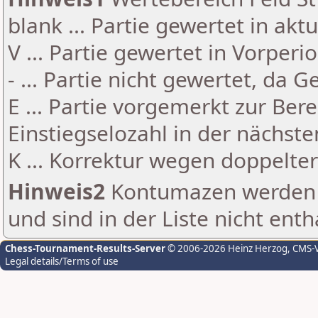
blank ... Partie gewertet in akt
V ... Partie gewertet in Vorperi
- ... Partie nicht gewertet, da 
E ... Partie vorgemerkt zur Be
Einstiegselozahl in der nächst
K ... Korrektur wegen doppelt
Hinweis2
Kontumazen werden g
und sind in der Liste nicht enth
Chess-Tournament-Results-Server
© 2006-2026 Heinz Herzog
, CMS-
Legal details/Terms of use