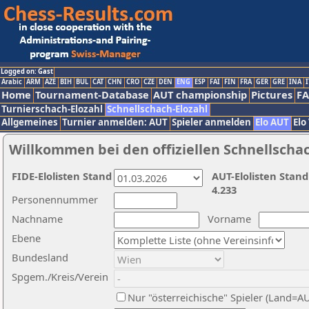
Logged on: Gast
Arabic
ARM
AZE
BIH
BUL
CAT
CHN
CRO
CZE
DEN
ENG
ESP
FAI
FIN
FRA
GER
GRE
INA
I
Home
Tournament-Database
AUT championship
Pictures
F
Turnierschach-Elozahl
Schnellschach-Elozahl
Allgemeines
Turnier anmelden: AUT
Spieler anmelden
Elo AUT
Elo
Willkommen bei den offiziellen Schnellscha
FIDE-Elolisten Stand
AUT-Elolisten Stand
4.233
Personennummer
Nachname
Vorname
Ebene
Bundesland
Spgem./Kreis/Verein
Nur "österreichische" Spieler (Land=A