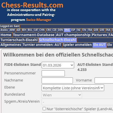
Logged on: Gast
Arabic
ARM
AZE
BIH
BUL
CAT
CHN
CRO
CZE
DEN
ENG
ESP
FAI
FIN
FRA
GER
GRE
INA
I
Home
Tournament-Database
AUT championship
Pictures
F
Turnierschach-Elozahl
Schnellschach-Elozahl
Allgemeines
Turnier anmelden: AUT
Spieler anmelden
Elo AUT
Elo
Willkommen bei den offiziellen Schnellscha
FIDE-Elolisten Stand
AUT-Elolisten Stand
4.233
Personennummer
Nachname
Vorname
Ebene
Bundesland
Spgem./Kreis/Verein
Nur "österreichische" Spieler (Land=A