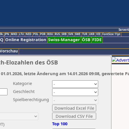
Servert
TA
JPN
MKD
LTU
NED
POL
POR
ROU
RUS
SRB
SVK
SWE
TUR
UKR
VIE
FontSize:11pt
AQ
Online Registration
Swiss-Manager
ÖSB
FIDE
 Vorschau
ch-Elozahlen des ÖSB
 01.01.2026, letzte Änderung am 14.01.2026 09:08, gewertete P
Kategorie
Geschlecht
Spielberechtigung
Top 100
UT)