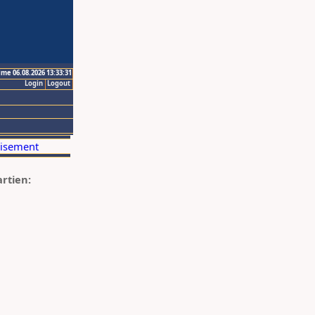
ime 06.08.2026 13:33:31
Login
Logout
artien: