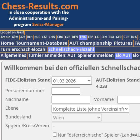
Logged on: Gast
Arabic
ARM
AZE
BIH
BUL
CAT
CHN
CRO
CZE
DEN
ENG
ESP
FAI
FIN
FRA
GER
GRE
INA
I
Home
Tournament-Database
AUT championship
Pictures
F
Turnierschach-Elozahl
Schnellschach-Elozahl
Allgemeines
Turnier anmelden: AUT
Spieler anmelden
Elo AUT
Elo
Willkommen bei den offiziellen Schnellscha
FIDE-Elolisten Stand
AUT-Elolisten Stand
4.233
Personennummer
Nachname
Vorname
Ebene
Bundesland
Spgem./Kreis/Verein
Nur "österreichische" Spieler (Land=A