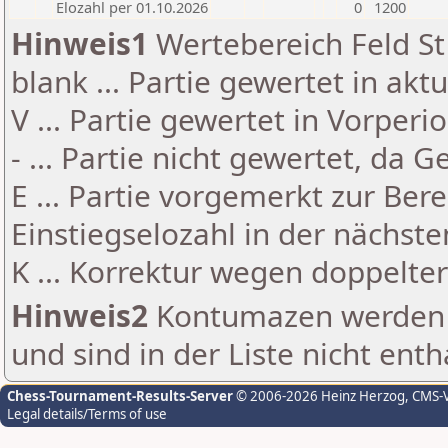
Elozahl per 01.10.2026
0
1200
Hinweis1
Wertebereich Feld St 
blank ... Partie gewertet in akt
V ... Partie gewertet in Vorperi
- ... Partie nicht gewertet, da 
E ... Partie vorgemerkt zur Be
Einstiegselozahl in der nächst
K ... Korrektur wegen doppelt
Hinweis2
Kontumazen werden g
und sind in der Liste nicht enth
Chess-Tournament-Results-Server
© 2006-2026 Heinz Herzog
, CMS-
Legal details/Terms of use