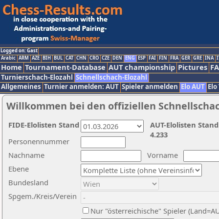
Logged on: Gast
Arabic
ARM
AZE
BIH
BUL
CAT
CHN
CRO
CZE
DEN
ENG
ESP
FAI
FIN
FRA
GER
GRE
INA
I
Home
Tournament-Database
AUT championship
Pictures
F
Turnierschach-Elozahl
Schnellschach-Elozahl
Allgemeines
Turnier anmelden: AUT
Spieler anmelden
Elo AUT
Elo
Willkommen bei den offiziellen Schnellscha
FIDE-Elolisten Stand
AUT-Elolisten Stand
4.233
Personennummer
Nachname
Vorname
Ebene
Bundesland
Spgem./Kreis/Verein
Nur "österreichische" Spieler (Land=A