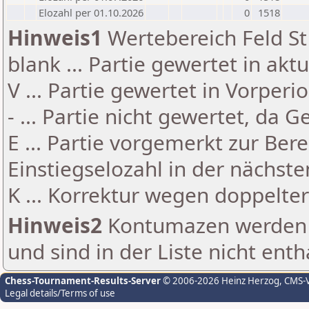
Elozahl per 01.10.2026
0
1518
Hinweis1
Wertebereich Feld St 
blank ... Partie gewertet in akt
V ... Partie gewertet in Vorperi
- ... Partie nicht gewertet, da 
E ... Partie vorgemerkt zur Be
Einstiegselozahl in der nächst
K ... Korrektur wegen doppelt
Hinweis2
Kontumazen werden g
und sind in der Liste nicht enth
Chess-Tournament-Results-Server
© 2006-2026 Heinz Herzog
, CMS-
Legal details/Terms of use