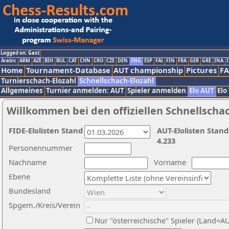
Logged on: Gast
Arabic
ARM
AZE
BIH
BUL
CAT
CHN
CRO
CZE
DEN
ENG
ESP
FAI
FIN
FRA
GER
GRE
INA
I
Home
Tournament-Database
AUT championship
Pictures
F
Turnierschach-Elozahl
Schnellschach-Elozahl
Allgemeines
Turnier anmelden: AUT
Spieler anmelden
Elo AUT
Elo
Willkommen bei den offiziellen Schnellscha
FIDE-Elolisten Stand
AUT-Elolisten Stand
4.233
Personennummer
Nachname
Vorname
Ebene
Bundesland
Spgem./Kreis/Verein
Nur "österreichische" Spieler (Land=A