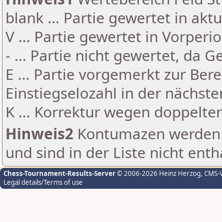
blank ... Partie gewertet in akt
V ... Partie gewertet in Vorperi
- ... Partie nicht gewertet, da 
E ... Partie vorgemerkt zur Be
Einstiegselozahl in der nächst
K ... Korrektur wegen doppelt
Hinweis2
Kontumazen werden g
und sind in der Liste nicht enth
Chess-Tournament-Results-Server
© 2006-2026 Heinz Herzog
, CMS-
Legal details/Terms of use