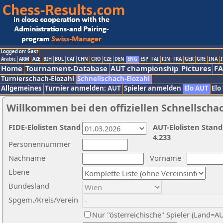
Logged on: Gast
Arabic
ARM
AZE
BIH
BUL
CAT
CHN
CRO
CZE
DEN
ENG
ESP
FAI
FIN
FRA
GER
GRE
INA
I
Home
Tournament-Database
AUT championship
Pictures
F
Turnierschach-Elozahl
Schnellschach-Elozahl
Allgemeines
Turnier anmelden: AUT
Spieler anmelden
Elo AUT
Elo
Willkommen bei den offiziellen Schnellscha
FIDE-Elolisten Stand
AUT-Elolisten Stand
4.233
Personennummer
Nachname
Vorname
Ebene
Bundesland
Spgem./Kreis/Verein
Nur "österreichische" Spieler (Land=A