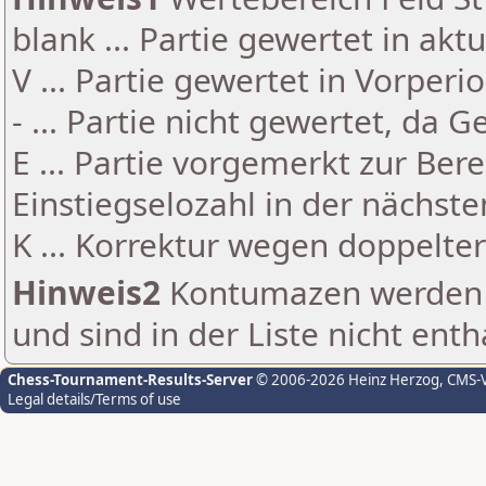
blank ... Partie gewertet in akt
V ... Partie gewertet in Vorperi
- ... Partie nicht gewertet, da 
E ... Partie vorgemerkt zur Be
Einstiegselozahl in der nächst
K ... Korrektur wegen doppelt
Hinweis2
Kontumazen werden g
und sind in der Liste nicht enth
Chess-Tournament-Results-Server
© 2006-2026 Heinz Herzog
, CMS-
Legal details/Terms of use