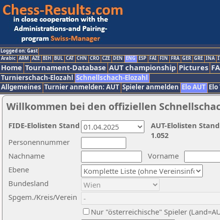
Logged on: Gast
Arabic
ARM
AZE
BIH
BUL
CAT
CHN
CRO
CZE
DEN
ENG
ESP
FAI
FIN
FRA
GER
GRE
INA
I
Home
Tournament-Database
AUT championship
Pictures
F
Turnierschach-Elozahl
Schnellschach-Elozahl
Allgemeines
Turnier anmelden: AUT
Spieler anmelden
Elo AUT
Elo
Willkommen bei den offiziellen Schnellscha
FIDE-Elolisten Stand
AUT-Elolisten Stand
1.052
Personennummer
Nachname
Vorname
Ebene
Bundesland
Spgem./Kreis/Verein
Nur "österreichische" Spieler (Land=A