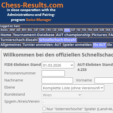
Logged on: Gast
Arabic
ARM
AZE
BIH
BUL
CAT
CHN
CRO
CZE
DEN
ENG
ESP
FAI
FIN
FRA
GER
GRE
INA
I
Home
Tournament-Database
AUT championship
Pictures
F
Turnierschach-Elozahl
Schnellschach-Elozahl
Allgemeines
Turnier anmelden: AUT
Spieler anmelden
Elo AUT
Elo
Willkommen bei den offiziellen Schnellscha
FIDE-Elolisten Stand
AUT-Elolisten Stand
4.233
Personennummer
Nachname
Vorname
Ebene
Bundesland
Spgem./Kreis/Verein
Nur "österreichische" Spieler (Land=A