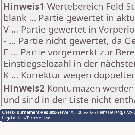
Hinweis1
Wertebereich Feld St 
blank ... Partie gewertet in akt
V ... Partie gewertet in Vorperi
- ... Partie nicht gewertet, da 
E ... Partie vorgemerkt zur Be
Einstiegselozahl in der nächst
K ... Korrektur wegen doppelt
Hinweis2
Kontumazen werden g
und sind in der Liste nicht enth
Chess-Tournament-Results-Server
© 2006-2026 Heinz Herzog
, CMS-
Legal details/Terms of use