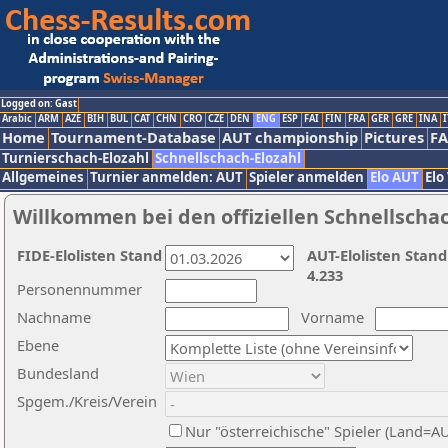
Logged on: Gast
Arabic
ARM
AZE
BIH
BUL
CAT
CHN
CRO
CZE
DEN
ENG
ESP
FAI
FIN
FRA
GER
GRE
INA
I
Home
Tournament-Database
AUT championship
Pictures
F
Turnierschach-Elozahl
Schnellschach-Elozahl
Allgemeines
Turnier anmelden: AUT
Spieler anmelden
Elo AUT
Elo
Willkommen bei den offiziellen Schnellscha
FIDE-Elolisten Stand
AUT-Elolisten Stand
4.233
Personennummer
Nachname
Vorname
Ebene
Bundesland
Spgem./Kreis/Verein
Nur "österreichische" Spieler (Land=A