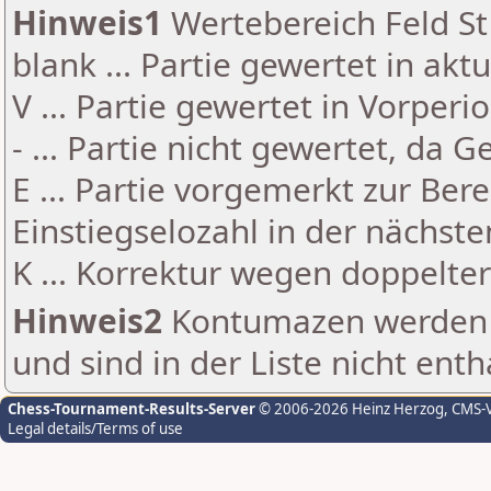
Hinweis1
Wertebereich Feld St 
blank ... Partie gewertet in akt
V ... Partie gewertet in Vorperi
- ... Partie nicht gewertet, da 
E ... Partie vorgemerkt zur Be
Einstiegselozahl in der nächst
K ... Korrektur wegen doppelt
Hinweis2
Kontumazen werden g
und sind in der Liste nicht enth
Chess-Tournament-Results-Server
© 2006-2026 Heinz Herzog
, CMS-
Legal details/Terms of use