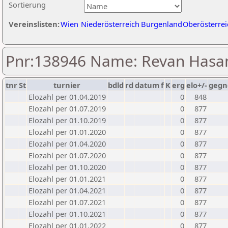
Sortierung
Vereinslisten:
Wien
Niederösterreich
Burgenland
Oberösterrei
Pnr:138946 Name: Revan Hasa
tnr
St
turnier
bdld
rd
datum
f
K
erg
elo+/-
gegn
Elozahl per 01.04.2019
0
848
Elozahl per 01.07.2019
0
877
Elozahl per 01.10.2019
0
877
Elozahl per 01.01.2020
0
877
Elozahl per 01.04.2020
0
877
Elozahl per 01.07.2020
0
877
Elozahl per 01.10.2020
0
877
Elozahl per 01.01.2021
0
877
Elozahl per 01.04.2021
0
877
Elozahl per 01.07.2021
0
877
Elozahl per 01.10.2021
0
877
Elozahl per 01.01.2022
0
877