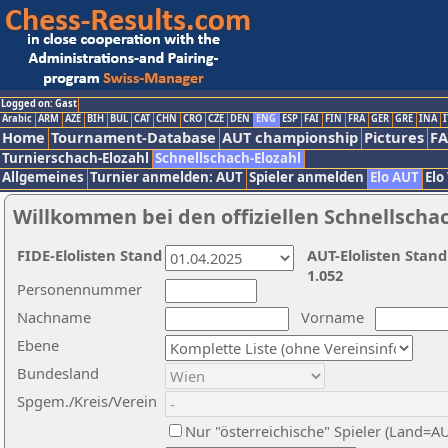
Logged on: Gast
Arabic
ARM
AZE
BIH
BUL
CAT
CHN
CRO
CZE
DEN
ENG
ESP
FAI
FIN
FRA
GER
GRE
INA
I
Home
Tournament-Database
AUT championship
Pictures
F
Turnierschach-Elozahl
Schnellschach-Elozahl
Allgemeines
Turnier anmelden: AUT
Spieler anmelden
Elo AUT
Elo
Willkommen bei den offiziellen Schnellscha
FIDE-Elolisten Stand
AUT-Elolisten Stand
1.052
Personennummer
Nachname
Vorname
Ebene
Bundesland
Spgem./Kreis/Verein
Nur "österreichische" Spieler (Land=A