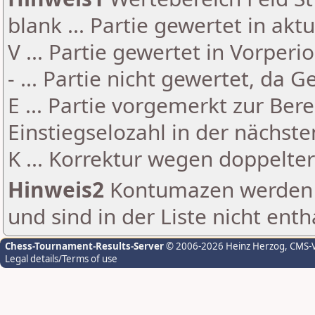
blank ... Partie gewertet in akt
V ... Partie gewertet in Vorperi
- ... Partie nicht gewertet, da 
E ... Partie vorgemerkt zur Be
Einstiegselozahl in der nächst
K ... Korrektur wegen doppelt
Hinweis2
Kontumazen werden g
und sind in der Liste nicht enth
Chess-Tournament-Results-Server
© 2006-2026 Heinz Herzog
, CMS-
Legal details/Terms of use