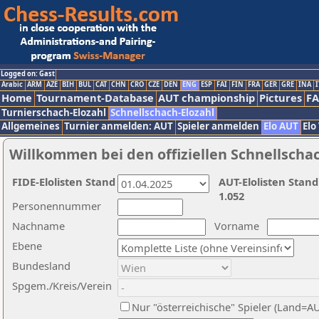
Logged on: Gast
Arabic
ARM
AZE
BIH
BUL
CAT
CHN
CRO
CZE
DEN
ENG
ESP
FAI
FIN
FRA
GER
GRE
INA
I
Home
Tournament-Database
AUT championship
Pictures
F
Turnierschach-Elozahl
Schnellschach-Elozahl
Allgemeines
Turnier anmelden: AUT
Spieler anmelden
Elo AUT
Elo
Willkommen bei den offiziellen Schnellscha
FIDE-Elolisten Stand
AUT-Elolisten Stand
1.052
Personennummer
Nachname
Vorname
Ebene
Bundesland
Spgem./Kreis/Verein
Nur "österreichische" Spieler (Land=A