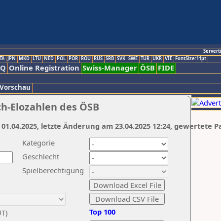
Servert
TA
JPN
MKD
LTU
NED
POL
POR
ROU
RUS
SRB
SVK
SWE
TUR
UKR
VIE
FontSize:11pt
AQ
Online Registration
Swiss-Manager
ÖSB
FIDE
 Vorschau
ch-Elozahlen des ÖSB
 01.04.2025, letzte Änderung am 23.04.2025 12:24, gewertete P
Kategorie
Geschlecht
Spielberechtigung
Top 100
UT)