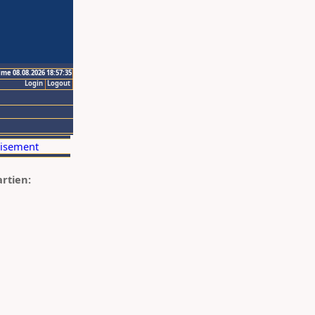
ime 08.08.2026 18:57:35
Login
Logout
artien: