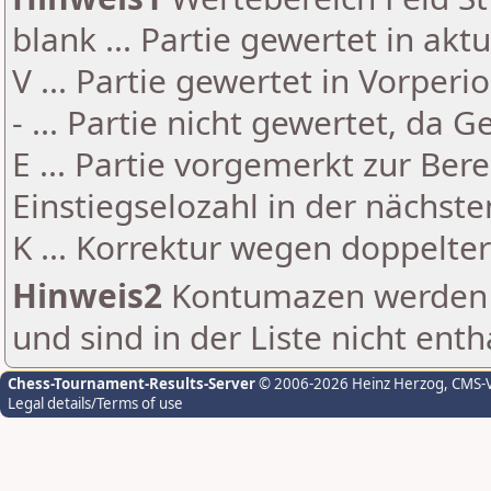
blank ... Partie gewertet in akt
V ... Partie gewertet in Vorperi
- ... Partie nicht gewertet, da 
E ... Partie vorgemerkt zur Be
Einstiegselozahl in der nächst
K ... Korrektur wegen doppelt
Hinweis2
Kontumazen werden g
und sind in der Liste nicht enth
Chess-Tournament-Results-Server
© 2006-2026 Heinz Herzog
, CMS-
Legal details/Terms of use