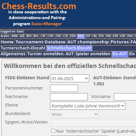
Logged on: Gast
Arabic
ARM
AZE
BIH
BUL
CAT
CHN
CRO
CZE
DEN
ENG
ESP
FAI
FIN
FRA
GER
GRE
INA
I
Home
Tournament-Database
AUT championship
Pictures
F
Turnierschach-Elozahl
Schnellschach-Elozahl
Allgemeines
Turnier anmelden: AUT
Spieler anmelden
Elo AUT
Elo
Willkommen bei den offiziellen Schnellscha
FIDE-Elolisten Stand
AUT-Elolisten Stand
1.052
Personennummer
Nachname
Vorname
Ebene
Bundesland
Spgem./Kreis/Verein
Nur "österreichische" Spieler (Land=A